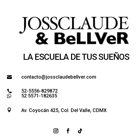
LA ESCUELA DE TUS SUEÑOS
contacto@jossclaudebellver.com

52-5556-829872

52 5571-182635


Av. Coyocán 425, Col. Del Valle, CDMX