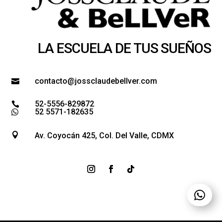
LA ESCUELA DE TUS SUEÑOS
contacto@jossclaudebellver.com

52-5556-829872

52 5571-182635


Av. Coyocán 425, Col. Del Valle, CDMX
